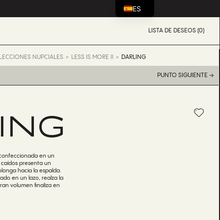
ES
LISTA DE DESEOS (0)
LECCIONES NUPCIALES
LESS IS MORE II
DARLING
PUNTO SIGUIENTE →
ING
l confeccionada en un
s caídos presenta un
longa hacia la espalda.
do en un lazo, realza la
gran volumen finaliza en