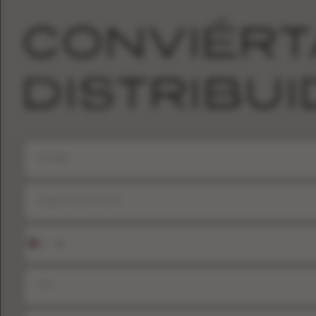
CONVIÉRT
DISTRIBU
+1
United
States
+1