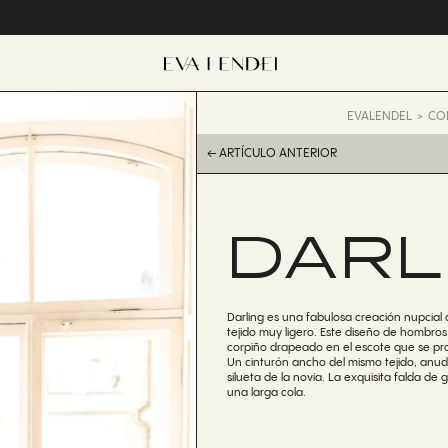
EVALENDEL
CO
← ARTÍCULO ANTERIOR
DARL
Darling es una fabulosa creación nupcia
tejido muy ligero. Este diseño de hombro
corpiño drapeado en el escote que se pro
Un cinturón ancho del mismo tejido, anuda
silueta de la novia. La exquisita falda de 
una larga cola.